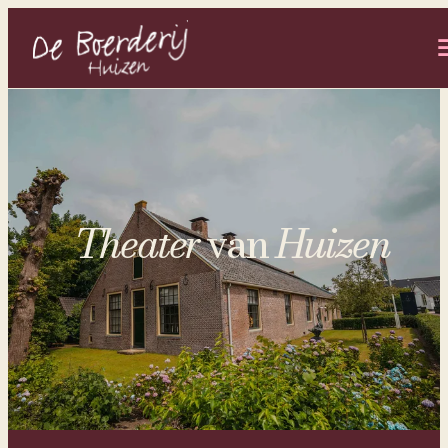
- Home pagina
Theater
van
Huizen