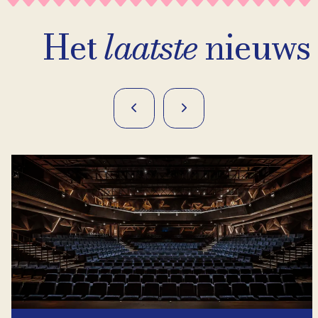
Het
laatste
nieuws