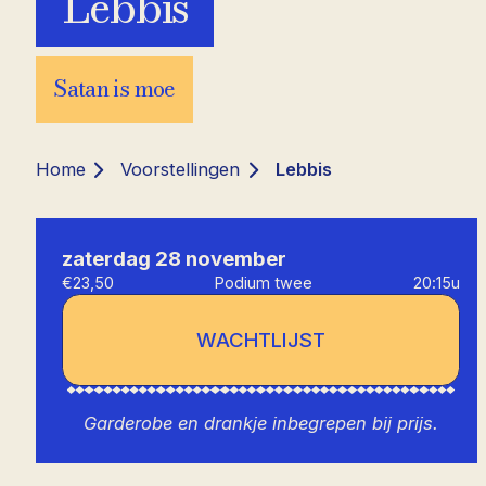
Lebbis
Satan is moe
Home
Voorstellingen
Lebbis
zaterdag 28 november
€23,50
Podium twee
20:15u
WACHTLIJST
Garderobe en drankje inbegrepen bij prijs.