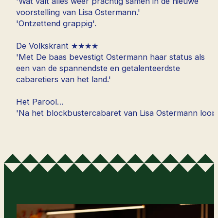
'Wat valt alles weer prachtig samen in de nieuwe
voorstelling van Lisa Ostermann.'
'Ontzettend grappig'.
De Volkskrant ★★★★
'Met De baas bevestigt Ostermann haar status als
een van de spannendste en getalenteerdste
cabaretiers van het land.'
Het Parool
'Na het blockbustercabaret van Lisa Ostermann loop
je op wolkjes de zaal uit.'
'Grappig én muzikaal. Episch én intiem. Intelligent én
ordinair.'
'Met andere woorden: je wil direct haar volgende
voorstelling zien.'
NRC ★★★★
'Lisa Ostermann heeft een nogal onweerstaanbaar
soort energie.'