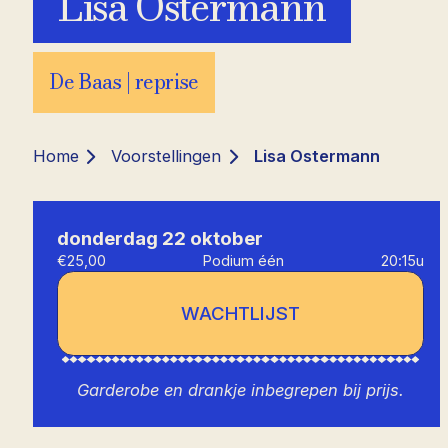
Lisa Ostermann
De Baas | reprise
Home
Voorstellingen
Lisa Ostermann
donderdag 22 oktober
€25,00
Podium één
20:15u
WACHTLIJST
Garderobe en drankje inbegrepen bij prijs.