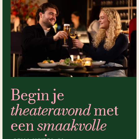
Theaterkrant
'Opnieuw vindt Lisa Ostermann het perfecte snijvlak
tussen humor en ontroering.'
Begin je
theateravond
met
een
smaakvolle