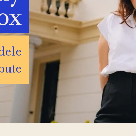
ox
Adele
bute