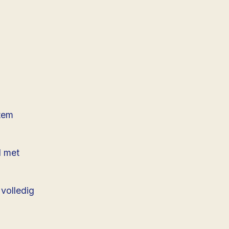
stem
d met
 volledig