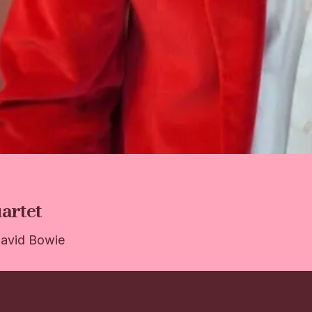
artet
 David Bowie