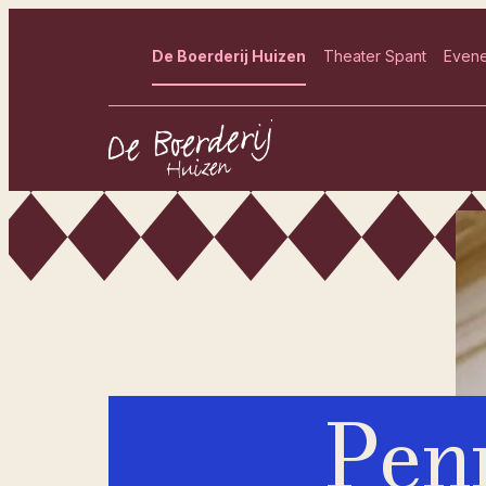
De Boerderij Huizen
Theater Spant
Even
- Home pagina
Pen