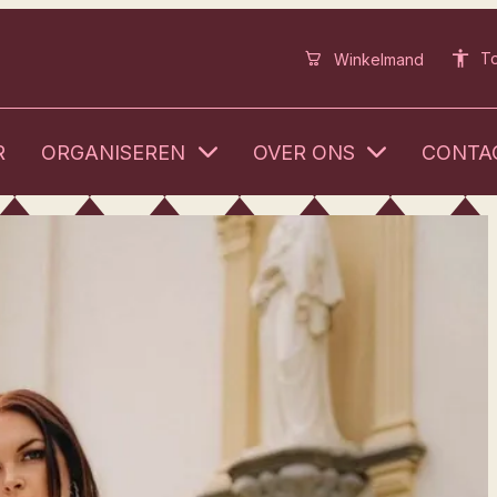
To
Winkelmand
R
ORGANISEREN
OVER ONS
CONTA