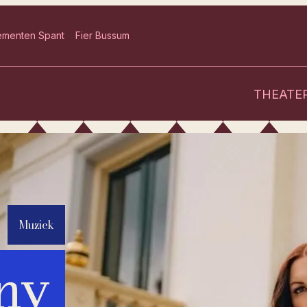
ementen Spant
Fier Bussum
THEATE
Muziek
ny