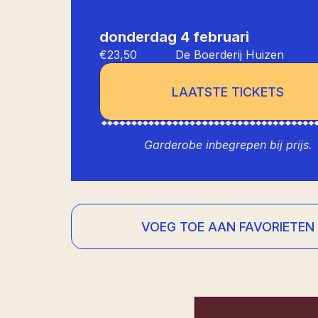
donderdag 4 februari
€23,50
De Boerderij Huizen
LAATSTE TICKETS
Garderobe inbegrepen bij prijs.
VOEG TOE AAN FAVORIETEN