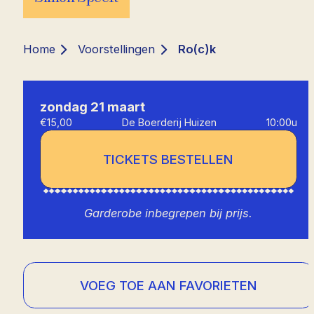
Home
Voorstellingen
Ro(c)k
zondag 21 maart
€15,00
De Boerderij Huizen
10:00u
TICKETS BESTELLEN
Garderobe inbegrepen bij prijs.
VOEG TOE AAN FAVORIETEN