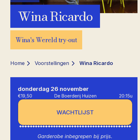
Wina Ricardo
Wina's Wereld try-out
Home
Voorstellingen
Wina Ricardo
donderdag 26 november
€19,50
De Boerderij Huizen
20:15u
WACHTLIJST
Garderobe inbegrepen bij prijs.