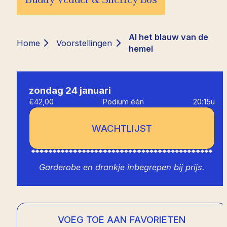
Al het blauw van de
Home
Voorstellingen
hemel
zondag 24 januari
€42,00
Podium één
20:15u
WACHTLIJST
Garderobe en drankje inbegrepen bij prijs.
VOEG TOE AAN FAVORIETEN