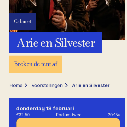
Cabaret
Arie en Silvester
Breken de tent af
Home
Voorstellingen
Arie en Silvester
donderdag 18 februari
€32,50
Podium twee
20:15u