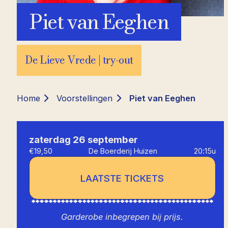
Piet van Eeghen
De Lieve Vrede | try-out
Home
Voorstellingen
Piet van Eeghen
zaterdag 26 september
€19,50
De Boerderij Huizen
20:15u
LAATSTE TICKETS
Garderobe inbegrepen bij prijs.